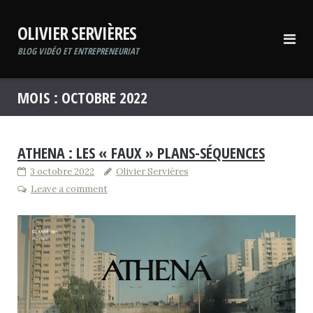
Skip
to
OLIVIER SERVIÈRES
content
BLOG VIDÉO ET ENTREPRENEURIAT
MOIS :
OCTOBRE 2022
ATHENA : LES « FAUX » PLANS-SÉQUENCES
3 octobre 2022
Olivier Servières
Leave a comment