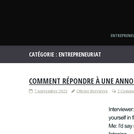
Skip
to
content
ENTREPRENE
CATÉGORIE :
ENTREPRENEURIAT
COMMENT RÉPONDRE À UNE ANNO
7 septembre 2023
Olivier Servières
2 Comme