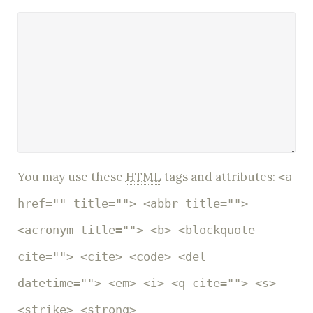
You may use these
HTML
tags and attributes:
<a
href="" title=""> <abbr title="">
<acronym title=""> <b> <blockquote
cite=""> <cite> <code> <del
datetime=""> <em> <i> <q cite=""> <s>
<strike> <strong>