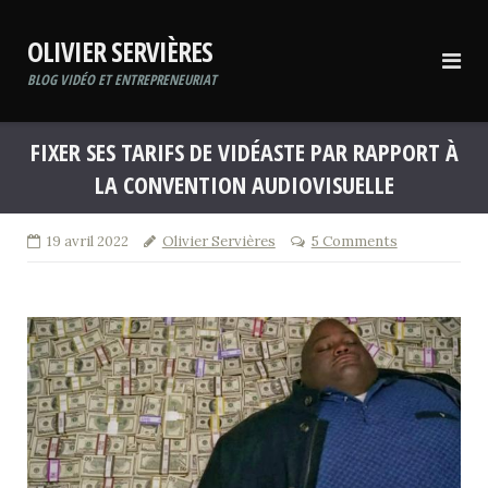
Skip
to
OLIVIER SERVIÈRES
content
BLOG VIDÉO ET ENTREPRENEURIAT
FIXER SES TARIFS DE VIDÉASTE PAR RAPPORT À
LA CONVENTION AUDIOVISUELLE
19 avril 2022
Olivier Servières
5 Comments