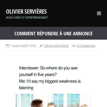
Skip
to
OLIVIER SERVIÈRES
content
BLOG VIDÉO ET ENTREPRENEURIAT
COMMENT RÉPONDRE À UNE ANNONCE
7 septembre 2023
Olivier Servières
2 Comments