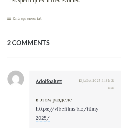
très spécifiques ni très évolués.
Entrepreneuriat
2 COMMENTS
Adolfoalutt
13 juillet 2025 à 13 h 31
min
в этом разделе
https://vibefilms.biz/filmy-
2025/