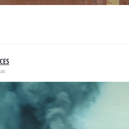
CES
ent