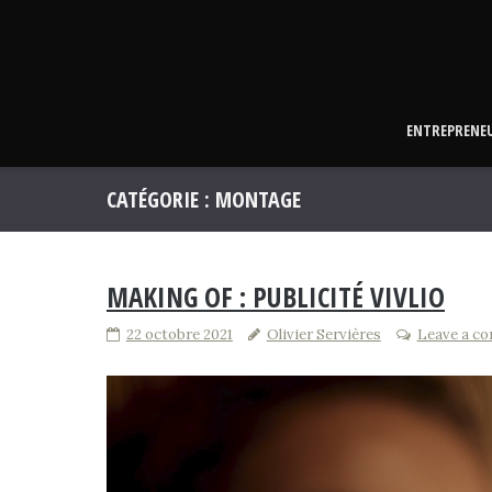
Skip
to
content
ENTREPRENE
CATÉGORIE :
MONTAGE
MAKING OF : PUBLICITÉ VIVLIO
22 octobre 2021
Olivier Servières
Leave a c