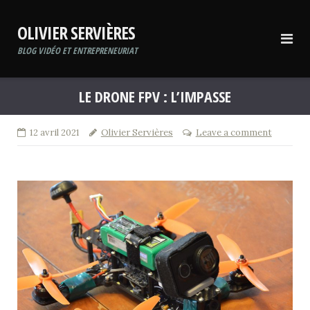
Skip
to
OLIVIER SERVIÈRES
content
BLOG VIDÉO ET ENTREPRENEURIAT
LE DRONE FPV : L’IMPASSE
12 avril 2021
Olivier Servières
Leave a comment